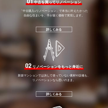
01
中古を買ってリノベーション
「中古購入+リノベーション」で
本当に叶えたかった
自由な住まいを、手が届く価格で
実現します。
詳しくみる
02
リノベーションをもっと身近に
新築マンションでは決して
使っていない素材や設備も、
リノベーションなら思いのまま。
詳しくみる